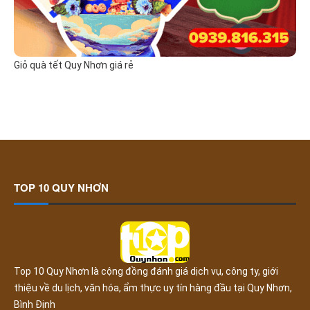
Giỏ quà tết Quy Nhơn giá rẻ
TOP 10 QUY NHƠN
Top 10 Quy Nhơn là cộng đồng đánh giá dịch vụ, công ty, giới
thiệu về du lịch, văn hóa, ẩm thực uy tín hàng đầu tại Quy Nhơn,
Bình Định