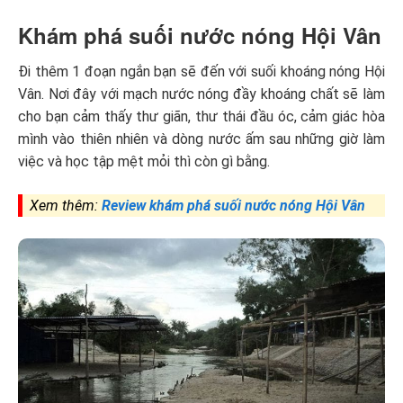
Khám phá suối nước nóng Hội Vân
Đi thêm 1 đoạn ngắn bạn sẽ đến với suối khoáng nóng Hội
Vân. Nơi đây với mạch nước nóng đầy khoáng chất sẽ làm
cho bạn cảm thấy thư giãn, thư thái đầu óc, cảm giác hòa
mình vào thiên nhiên và dòng nước ấm sau những giờ làm
việc và học tập mệt mỏi thì còn gì bằng.
Xem thêm:
Review khám phá suối nước nóng Hội Vân