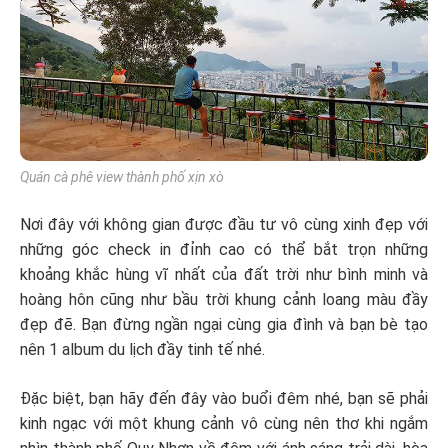
Quán cà phê view thành phố xịn xò
Nơi đây với không gian được đầu tư vô cùng xinh đẹp với
những góc check in đỉnh cao có thể bắt trọn những
khoảng khắc hùng vĩ nhất của đất trời như bình minh và
hoàng hôn cũng như bầu trời khung cảnh loang màu đầy
đẹp đẽ. Bạn đừng ngần ngại cùng gia đình và bạn bè tạo
nên 1 album du lịch đầy tinh tế nhé.
Đặc biệt, bạn hãy đến đây vào buổi đêm nhé, bạn sẽ phải
kinh ngạc với một khung cảnh vô cùng nên thơ khi ngắm