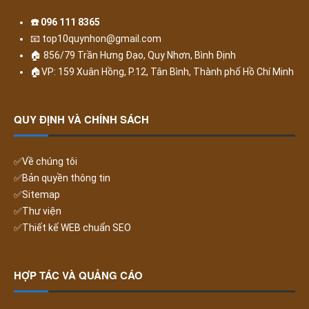
☎️
096 111 8365
📧
top10quynhon@gmail.com
🏠
856/79 Trần Hưng Đạo, Quy Nhơn, Bình Định
🏠
VP: 159 Xuân Hồng, P.12, Tân Bình, Thành phố Hồ Chí Minh
QUY ĐỊNH VÀ CHÍNH SÁCH
✅Về chúng tôi
✅Bản quyền thông tin
✅Sitemap
✅Thư viện
✅Thiết kế WEB chuẩn SEO
HỢP TÁC VÀ QUẢNG CÁO