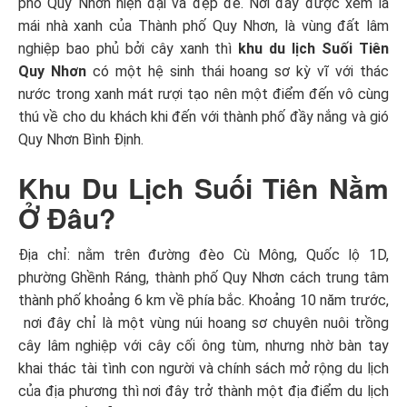
phố Quy Nhơn hiện đại và đẹp đẽ. Nơi đây được xem là
mái nhà xanh của Thành phố Quy Nhơn, là vùng đất lâm
nghiệp bao phủ bởi cây xanh thì
khu du lịch Suối Tiên
Quy Nhơn
có một hệ sinh thái hoang sơ kỳ vĩ với thác
nước trong xanh mát rượi tạo nên một điểm đến vô cùng
thú về cho du khách khi đến với thành phố đầy nắng và gió
Quy Nhơn Bình Định.
Khu Du Lịch Suối Tiên Nằm
Ở Đâu?
Địa chỉ: nằm trên đường đèo Cù Mông, Quốc lộ 1D,
phường Ghềnh Ráng, thành phố Quy Nhơn cách trung tâm
thành phố khoảng 6 km về phía bắc. Khoảng 10 năm trước,
nơi đây chỉ là một vùng núi hoang sơ chuyên nuôi trồng
cây lâm nghiệp với cây cối ông tùm, nhưng nhờ bàn tay
khai thác tài tình con người và chính sách mở rộng du lịch
của địa phương thì nơi đây trở thành một địa điểm du lịch