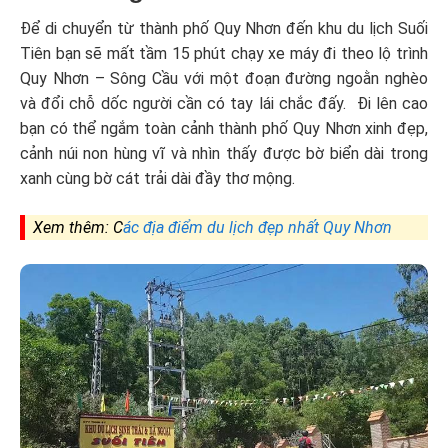
Để di chuyển từ thành phố Quy Nhơn đến khu du lịch Suối
Tiên bạn sẽ mất tầm 15 phút chạy xe máy đi theo lộ trình
Quy Nhơn – Sông Cầu với một đoạn đường ngoằn nghèo
và đổi chỗ dốc người cần có tay lái chắc đấy. Đi lên cao
bạn có thể ngắm toàn cảnh thành phố Quy Nhơn xinh đẹp,
cảnh núi non hùng vĩ và nhìn thấy được bờ biển dài trong
xanh cùng bờ cát trải dài đầy thơ mộng.
Xem thêm: C
ác địa điểm du lịch đẹp nhất Quy Nhơn