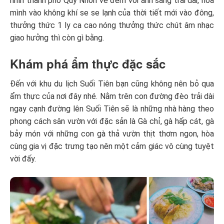
nhìn thành phố Quy Nhơn về đêm với ánh sáng trải dài, hòa
mình vào không khí se se lạnh của thời tiết mới vào đông,
thưởng thức 1 ly ca cao nóng thưởng thức chút âm nhạc
giao hưởng thì còn gì bằng.
Khám phá ẩm thực đặc sắc
Đến với khu du lịch Suối Tiên bạn cũng không nên bỏ qua
ẩm thực của nơi đây nhé. Nằm trên con đường đèo trải dài
ngay cạnh đường lên Suối Tiên sẽ là những nhà hàng theo
phong cách sân vườn với đặc sản là Gà chỉ, gà hấp cát, gà
bảy món với những con gà thả vườn thịt thơm ngon, hòa
cùng gia vị đặc trưng tạo nên một cảm giác vô cùng tuyệt
vời đấy.