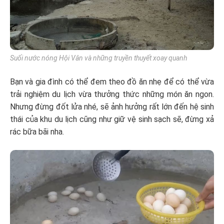
Suối nước nóng Hội Vân và những truyền thuyết xoay quanh
Bạn và gia đình có thể đem theo đồ ăn nhẹ để có thể vừa
trải nghiệm du lịch vừa thưởng thức những món ăn ngon.
Nhưng đừng đốt lửa nhé, sẽ ảnh hưởng rất lớn đến hệ sinh
thái của khu du lịch cũng như giữ vệ sinh sạch sẽ, đừng xả
rác bữa bãi nha.