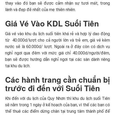
thay vào đó bạn sẽ được cảm nhận sự tươi mát, trong
lành và đẹp đẽ nhất của mẹ thiên nhiên.
Giá Vé Vào KDL Suối Tiên
Giá vé vào khu du lịch suối tiên khá rẻ và hợp lý dao động
từ 40.000d/lượt cho cả người lớn và trẻ em, giá vé kèm
nước sẽ là 60.000d/ lượt. Ngoài ra ở đây còn có dịch vụ
nghỉ ngơi qua đêm với mức giá chỉ 40.000d/người/đêm,
bạn sẽ được hướng dẫn nghỉ ngơi tại các sàn dành riêng
tại khu du lịch.
Các hành trang cần chuẩn bị
trước đi đến với Suối Tiên
Khi đến với du lịch của Quy Nhơn thì khu du lịch suối Tiên
sẽ nằm trong 1 ngày ở kế hoạch của bạn, vì thế các bạn có
thể thuê các điểm dừng chân tại trung tâm thành phố để